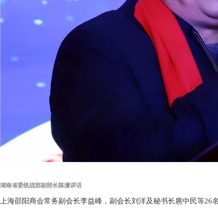
湖南省委统战部副部长陈潇讲话
上海邵阳商会常务副会长李益峰，副会长刘洋及秘书长扈中民等26