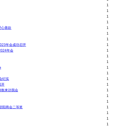
1
1
1
1
爱心善款
1
1
1
23年会成功召开
1
024年会
1
1
1
办
1
1
会纪实
1
召开
1
刘衡来访我会
1
1
1
邵阳商会二等奖
1
1
1
1