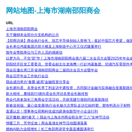
网站地图-上海市湖南邵阳商会
URL
上海市湖南邵阳商会
关于撤销本会部分分支机构的公示
【邵商访谈】商会执行会长、垣芯半导体创始人曾艳飞：挺起中国芯片脊梁，做
会长单位鸿基集团总部大楼及上海制造中心开工仪式隆重举行
致年会赞助单位与工作人员的感谢信
以梦为马，不负“邵”华丨上海市湖南邵阳商会第六届二次会员大会暨2025年年会
邵阳经开区党工委委员、管委会副主任龙海鹰一行赴鸿基集团、切浦汽车零部件
我会应邀出席江苏省湖南邵阳商会二届四次会员大会暨年会
商会召开年会工作执行会议
我会成功举办“春聚·破局”金融投资分享会
会长谢向君、名誉会长李丁利走访中肃投资，共同探讨金融与实体融合发展新路
薪火相传，赓续前行|谢向君会长拜访名誉会长杨传智
商会代表参加长三角商会交流活动，共探党建引领协同发展新路径
新春送祝福、凝心促发展|执行会长杨大志带队走访亿灿特塑、塑有料高分子材料
直通认定！理事单位荷阁科技成功跻身创新型中小企业行列
花开魔都·湘约春天 丨我会与上海永州商会联合举“三八”女神节活动
情暖三月，芳华绽放｜商会嘉浦女神节活动圆满落幕
拥抱AI助力业绩增长丨长三角邵商讲堂专题直播圆满举行