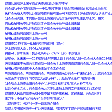
邵阳队荣获沪上湘军高尔夫市州战队对抗赛季军
商会成功举办“邵商出海——中欧布局”讲座丨整合资源破难题 赋能企业助远航
执行会长杨大志率队赴建超电连科技有限公司考察交流丨沪甬邵商联动 共话产业
我会会员焦娟、李兴艳分别获上海湘商咕哈音乐杯跨界歌王比赛金奖、铜奖
周劲松秘书长率队拜访新晋常务副会长单位坤成金属集团
周劲松秘书长率队拜访新晋常务副会长单位坤成金属集团
秘书处走访贝西国际上海分公司
秘书处走访贝西国际上海分公司
邵阳市2025年第一批招商引资项目书（部分）
沪上邵商显大爱，同心助力战病魔
拥抱AI，智享未来丨我会成功举办《“AI”+计划》专题讲座
越壁垒、见未来——2025邵商全球突围之路丨商会第六届一次会员大会暨2024
鸿基集团董事长谢向君连任新一届会长！上海市湖南邵阳商会第六届一次会员大
秘书处召开换届选举大会暨主题年会工作会议
珠海湖南商会、珠海邵阳商会、珠海市湖南长沙商会一行来访我会，共谋商会发
长三角青年邵商学习交流活动成功举行，共话数字化生存与邵商升级
我会联合上海市岳阳商会举办“女神驾到 精彩绽放”三八女神节活动
以匠心传承文化，商会副会长龙其带队走访上海周立祥玉雕艺术品工作室
邵阳市人民政府副市长胡小刚率团考察舜诺机械、富彭集团、向轮新材料
王万千：争做行业“领头羊” 当好邵商“娘家人”
【邵商讲堂】匈牙利一带一路出海介绍会
新邵县委书记黄海蓉一行赴鸿基集团、切浦汽车零部件开展精准招商考察