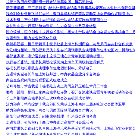
拉萨市政府考察调研组一行来访鸿基集团、垣芯半导体
新岁新征程，开工启新篇 | 秘书处新春走访常务理事单位豪赛尔木业技术有限公
我会副会长曾艳飞担任会长，洞口县杨林镇启善教育助学协会启动仪式圆满成功
技术升级、产业创新｜会长谢向君带队走访多家制造型邵商企业
会长谢向君一行拜访赫为强哥，助力会员企业数字化转型
匠心筑梦，恒心创业丨执行会长张斌、杨大志带队走访金山会员企业雪杨电子、
走进华为，助力企业数字化升级
恭贺乔迁喜，携手新篇章丨秘书处赴上海市株洲商会，与兄弟商会共叙合作发展
专注细分领域，用心提升品质丨副会长梁朝带队走访理事单位华城国鸿、博印包
娄邵益家亲、湘沪遇良缘丨这场三地在沪青年联谊活动超甜！
执行会长张斌、秘书长周劲松获聘为上海市工商联特邀调解员
秘书长周劲松带队走访理事单位唐塑新材料、禾硕电子
走进常务副会长单位上海钰邦达，举办食品企业分享交流会
商会企业视频号宣传联盟正式组建成立
艺可修性，术当载道丨秘书处走访上海周立祥玉雕艺术品工作室
娄底、益阳、邵阳三家商会秘书处齐聚，召开交流座谈会暨青年联谊活动筹备会
长三角邵阳商会秘书长第三次联席会议在杭州成功举行
活力邵商，精彩绽放丨我会邵阳队荣获上海湘商第三届趣味运动会团体冠军
助力邵商扬帆出海，商会与贝西国际签署战略合作协议
邵阳市政协党组成员、副主席杨博理一行来我会调研考察
走进复旦、引智前行丨商会举办走进高校学习参观活动
谢向君带队走访副会长单位上海涌乐私募基金管理有限公司、上海正飞实业有限
我会成功举办《新公司法下企业的应对及合规》专题讲座