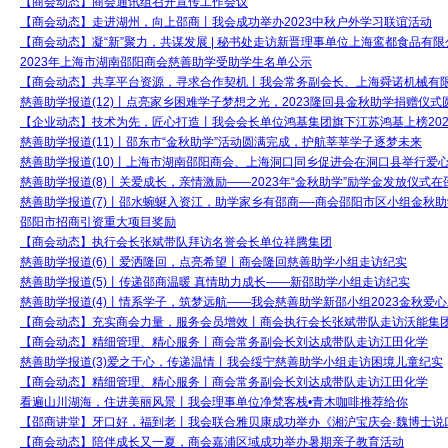
【商会动态】商会通讯组召开宣传工作会议
【商会动态】走进湖州，向上邵商丨我会成功举办2023中秋户外学习联谊活动
【商会动态】凝“新”聚力，共谋发展 | 秘书处走访新晋理事单位上海鸾都食品有限
2023年上海市湖南邵阳商会慈善助学受助学生名单公示
【商会动态】共享平台资源，寻求合作契机丨我会常务副会长、上海舜诺机械有
慈善助学报道(12)丨点亮家乡困难学子梦想之光，2023隆回县金秋助学捐赠仪式
【企业动态】技术为先，匠心打造丨我会会长单位鸿基集团旗下江苏鸿基上榜20
慈善助学报道(11)丨邵东市“金秋助学”活动圆满完成，护航莘莘学子逐梦未来
慈善助学报道(10)丨上海市湖南邵阳商会、上海洞口同乡促进会在洞口县举行爱
慈善助学报道(8)丨关爱成长，亲情激励——2023年“金秋助学”励学金发放仪式
慈善助学报道(7)丨邵水蜿蜒入资江，助学家乡有邵商—-商会邵阳市区小组金秋
邵阳市招商引资重大项目奖励
【商会动态】执行会长张斌带队拜访名誉会长单位祥腾集团
慈善助学报道(6)丨爱洒隆回，点亮希望丨商会隆回慈善助学小组走访纪实
慈善助学报道(5)丨传递邵商温暖 真情助力成长——新邵助学小组走访纪实
慈善助学报道(4)丨情系学子，筑梦远航——我会慈善助学新邵小组2023金秋爱
【商会动态】充实商会力量，服务会员增效丨商会执行会长张斌带队走访沃能集
【商会动态】精细管理、精心服务丨商会常务副会长刘达成带队走访江田化学
慈善助学报道(3)爱之于心，传递温情丨我会绥宁慈善助学小组走访困境儿童纪实
【商会动态】精细管理、精心服务丨商会常务副会长刘达成带队走访江田化学
看遍山川湖海，住进美丽风景丨我会理事单位净梵客栈•青木咖啡推荐给你
【邵商讲堂】牙口好，福到老丨我会联合雅贝康成功举办《湘沪宝庆会·魏博士说
【商会动态】陪伴成长又一夏，商会嘉浦区域成功举办暑期亲子教育活动