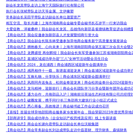
副会长龙其带队走访上海宁天国际旅行社有限公司
执行会长张斌带队走访天等金属、文伊橡塑
常务副会长吴田平带队走访副会长单位晟盟资产
相互交流、取长共建丨上海市湖南商会金融专委会秘书长石岁平一行来访我会
大爱促教，泽被桑梓丨我会副会长龙其、岳雄伟向新邵县雀塘镇教育促进会捐赠
【商会动态】我会应邀参加新邵县人才发展暨招商引资大会
【商会动态】我会副会长陈东林受邀参加异地商会服务新宁高质量发展座谈会
【商会动态】拥抱春天、心向未来丨上海市湖南邵阳商会第五届三次会员大会暨20
【商会动态】龙腾盛世 再创辉煌丨我会副会长朱军受邀参加江苏省湖南邵阳商会2
【商会动态】嘉浦区域成功举办迎“三八”女神节活动暨会员生日会
【商会动态】2024，龙在浦西丨商会浦西区域迎新年会圆满举办
【商会动态】感恩相伴十一载，靠谱嘉浦迎龙来丨商会嘉浦区域迎新年会成功举
【商会动态】互换礼物，分享快乐丨商会浦东区域迎新会圆满举行!
【商会动态】风雨同舟送兔去，松闵金奉迎龙来丨商会松闵金奉分会2024迎新年
【商会动态】龙马精神，迎新前行丨商会会长团队学习分享会暨新年团拜会成功
【商会动态】通力合作，共推邵品入沪丨湖南前沿茶油生态科技有限公司总经理
【商会合作】破圈发展，携手同行|长三角邵商大建筑行业小组正式成立
【商会动态】悉心筹备、高效推进丨商会秘书处工作会议成功召开
【喜报】首届全球异地邵阳商会服务家乡发展年会，我会荣获2023年度优秀异地
【邵商讲堂】我会成功举办《企业知识产权思维及应用》线上专题讲座
【商会动态】商会会长谢向君带队走访副会长单位沃能集团
【商会动态】商会常务副会长刘达成带队走访中磊荟财、理升财务、森镇财务