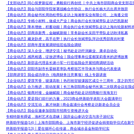
【支部动态】同心筑梦新征程，勇毅前行再创优 丨中共上海市邵阳商会党支部召开2
【商会动态】我会与邵阳学院签署战略合作协议，执行会长杨大志出席并致辞
【商会动态】商会秘书长周劲松带队走访上海湘誉实业有限公司、上海遵义馆
【商会动态】专精小材料，做成大产业丨商会执行会长张斌带队走访巴凯新材
【商会动态】降本增效，积蓄动能丨商会执行会长张斌带队走访上海向轮新材料
【商会动态】邵商添新秀，金融赋新能丨常务副会长吴田平带队走访聆泽私募
【商会动态】藏龙卧虎，高手在野丨执行会长张斌带队拜访优秀邵商肖时要
【商会动态】邵商年度发展调研组莅临我会调研
【商会动态】深入企业，增进交流丨秘书处走访纤润麻业、康卓自动化
【企业动态】感恩相遇，绽放进博会丨我会理事单位鸾都茉莉香米的进博故事
【商会动态】新邵县代理县长谢小军一行莅临我会开展招商调研活动
【商会动态】邵阳市副市长晏丽君率队考察垣芯半导体并与商会代表座谈
【邵商讲堂】我会成功举办《电商财务注意事项》线上专题讲座
【企业动态】爱莲芳香，骏潇高歌丨热烈祝贺骏潇园艺成立十三周年，莲之韵芳
【商会动态】合力推进，联动发展丨长三角邵阳商会秘书长第二次联席会议在我
【商会动态】银商对接，金融赋能丨商会秘书处走访招商银行淮海支行
【商会动态】爱是我们前行的力量，2023商会慈善助学表彰大会圆满举行
【商会动态】交流互动，募才纳新 | 商会嘉浦分会考察走访新老会员企业
【商会动态】我会应邀参加邵阳市招商引资推进大会
专精特新有舜诺，渔村艺术在彦崃丨国庆金山参访交流与亲子游纪实
慈善助学报道(14)丨上海市邵阳商会、上海市新宁经济促进会捐资助学仪式在新
慈善助学报道(13)丨爱在循环心在传递，商会城步县金秋助学纪实