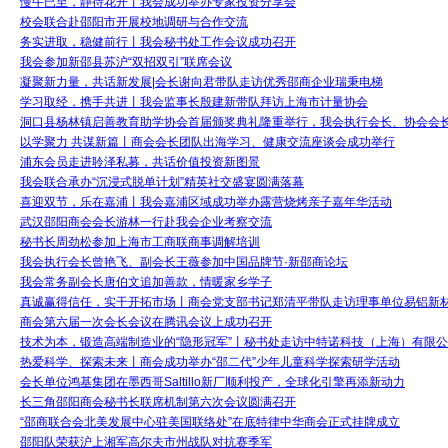
慢牛已至，静待花开丨我会成功举办专家投资分享会
校会联合赴邵阳市开展校地调研与合作交流
务实进取，稳健前行丨我会秘书处工作会议成功召开
我会参加新邵县苏沪“双招双引”联席会议
凝聚新力量，共话新发展|会长谢向君带队走访优秀邵商企业瑞秉电梯
学习取经，携手共进丨我会监事长殷建新带队拜访上海市计量协会
洞口县杨林镇启善教育助学协会首届颁奖典礼隆重举行，我会执行会长、协会会
以学聚力 共谋新篇丨商会会长团队出海学习、健康交流座谈会成功举行
浦东会员走进聆泽私募，共话价值投资新图景
我会联合承办“沉浸式脱单计划”精英社交盛宴圆满落幕
喜迎双节，乐在嘉浦丨我会嘉浦区域成功举办露营烧烤亲子嘉年华活动
武汉邵阳商会会长游林一行赴我会企业考察交流
秘书长周劲松参加上海市工商联商事调解培训
我会执行会长曾艳飞、副会长王薇参加中国品牌节·新邵商论坛
我会常务副会长唐伯文追加善款，情暖家乡学子
真诚赢得信任，实干开拓市场丨商会党支部书记郑清平带队走访理事单位易铝新
商会第六届一次会长会议在腾讯会议上成功召开
技术为本，锻造高端制造业的“隐形冠军”丨秘书处走访中特诺科技（上海）有限
热爱科学、探索未来丨商会成功举办“邵二代”少年儿童科学探索研学活动
会长单位鸿基集团在墨西哥Saltillo新厂顺利投产，全球化引擎再添新动力
长三角邵阳商会秘书长联席机制第六次会议圆满召开
“邵商联合会北美发展中心驻美国联络处”在底特律中华商会正式挂牌成立
邵阳队荣获沪上湘军高尔夫市州战队对抗赛季军