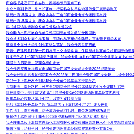
商会秘书处召开工作会议，部署春节后重点工作
太仓市委副书记、副市长张绚一行莅临会长单位鸿基伟业开展新春慰问
破局出海 共赢未来 | 我会协办长三角邵商企业出海专场圆满举行
破局出海 共赢未来 | 我会协办长三角邵商企业出海专场圆满举行
秘书处拜访拟晋副会长单位曼格纳·曼芯馆
我会助力出海战略合作单位邦润国际在曼谷救助受困同胞
我会常务副会长周立祥玉印、玉牌作品亮相纪念陆游九百华诞书画学术展
湖南首个省外大学生创业联络站落沪，我会代表见证启航
新疆生产建设兵团第十四师昆玉市交通运输局、住建局赴理事单位超拓国际物流
以实干为桥 让邵商品牌绽放世界｜我会会长谢向君作邵商联合会北美发展中心年
潮涌东方启新元，邵商奋楫向未来
我会代表应邀参加嘉兴市湖南商会四届三次会员大会暨2026迎新年会
我会会长谢向君参加邵商联合会2025年主席团年会暨四届四次会议，共绘全球化
新邵一中上海校友会到访我会会长单位鸿基集团交流学习
共商服务、提升路径丨长三角邵阳商会秘书长联席机制第七次会议顺利召开
科技浪潮中，专注是“方向盘”丨秘书长周劲松带队走访理事单位荷阁科技
理事单位心院茶坊落址七宝，以茶为媒联结乡情
热烈祝贺副会长单位兰欧·尚品酒店（上海虹桥七宝店）盛大开业
羽你携手，掼注未来丨商会浦西会员羽毛球、掼蛋友谊赛成功举行
蟹蟹侬！感恩同行丨商会2025阳澄湖秋季学习休闲活动成功举行
我会理事单位上海昌慧自动化工程有限公司荣获国家高新技术企业及专精特新等
蟹味正浓，品鲜当时丨秘书处走访理事单位阳澄蟹掌柜蟹业有限公司