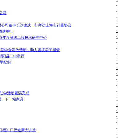
1
1
公司
1
1
限公司董事长刘达成一行拜访上海市计量协会
1
圆满举行
1
23年度省级工程技术研究中心
1
1
心励学金发放活动，助力困境学子圆梦
1
在邵阳县二中举行
1
助学纪实
1
1
1
1
1
心助学活动圆满完成
1
团、下一站家具
1
1
1
1
1
口福》口腔健康大讲堂
1
1