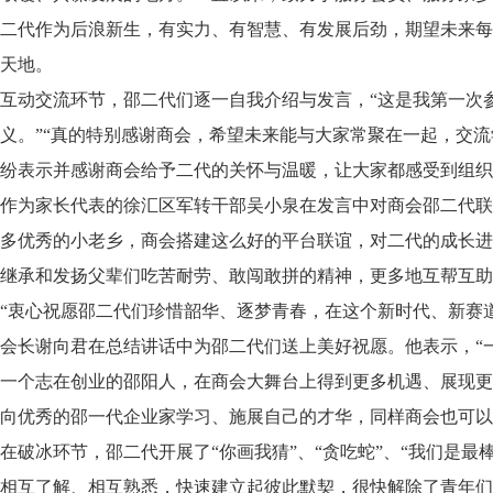
二代作为后浪新生，有实力、有智慧、有发展后劲，期望未来每
天地。
互动交流环节，邵二代们逐一自我介绍与发言，“这是我第一次
义。”“真的特别感谢商会，希望未来能与大家常聚在一起，交流
纷表示并感谢商会给予二代的关怀与温暖，让大家都感受到组织
作为家长代表的徐汇区军转干部吴小泉在发言中对商会邵二代联
多优秀的小老乡，商会搭建这么好的平台联谊，对二代的成长进
继承和发扬父辈们吃苦耐劳、敢闯敢拼的精神，更多地互帮互助
“衷心祝愿邵二代们珍惜韶华、逐梦青春，在这个新时代、新赛
会长谢向君在总结讲话中为邵二代们送上美好祝愿。他表示，“
一个志在创业的邵阳人，在商会大舞台上得到更多机遇、展现更
向优秀的邵一代企业家学习、施展自己的才华，同样商会也可以
在破冰环节，邵二代开展了“你画我猜”、“贪吃蛇”、“我们是
相互了解、相互熟悉，快速建立起彼此默契，很快解除了青年们